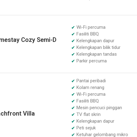
Wi-Fi percuma
Fasiliti BBQ
mestay Cozy Semi-D
Kelengkapan dapur
Kelengkapan bilik tidur
Kelengkapan tandas
Parkir percuma
Pantai peribadi
Kolam renang
Wi-Fi percuma
Fasiliti BBQ
Mesin pencuci pinggan
chfront Villa
TV flat skrin
Kelengkapan dapur
Peti sejuk
Ketuhar gelombang mikro