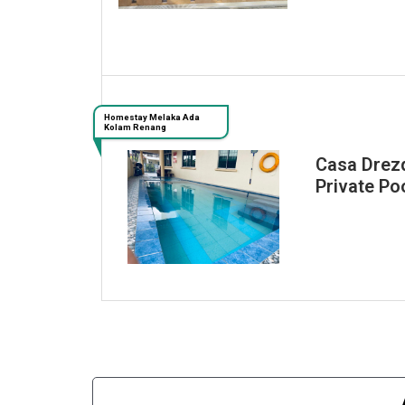
Homestay Melaka Ada
Kolam Renang
Casa Drez
Private Po