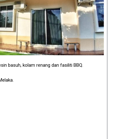
sin basuh, kolam renang dan fasiliti BBQ.
Melaka.